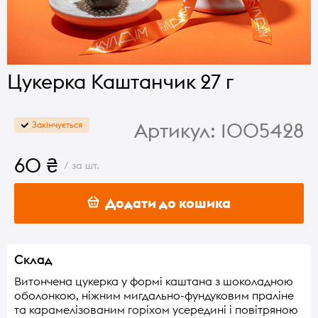
Цукерка Каштанчик 27 г
Артикул:
1005428
Закінчується
60 ₴
/ за шт.
Додати до кошика
Склад
Витончена цукерка у формі каштана з шоколадною
оболонкою, ніжним мигдально-фундуковим праліне
та карамелізованим горіхом усередині і повітряною