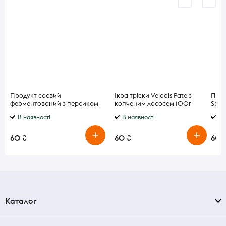
Продукт соєвий
Ікра тріски Veladis Pate з
Прип
ферментований з персиком
копченим лососем 100г
Spic
Alpro 150г
риби
В наявності
В наявності
В 
60 ₴
60 ₴
60 
Каталог