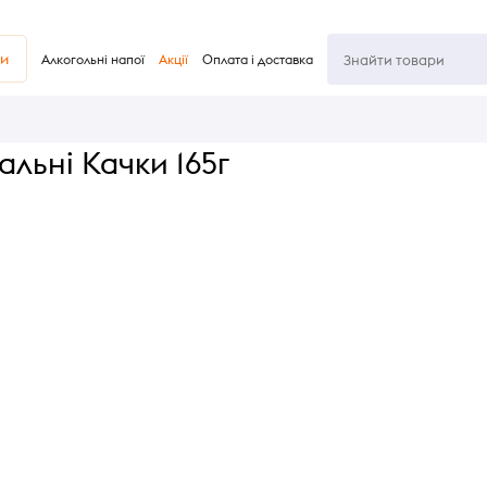
ви
Алкогольні напої
Акції
Оплата і доставка
льні Качки 165г