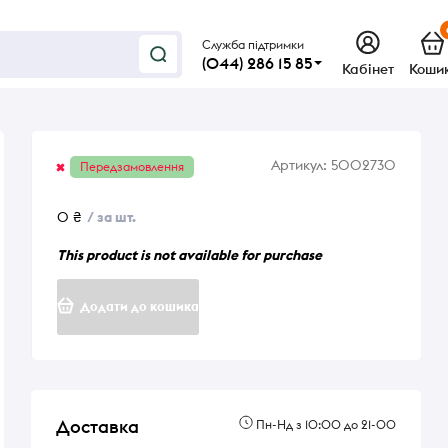
Служба підтримки
(044) 286 15 85
Кабінет
Коши
Артикул:
5002730
Передзамовлення
0 ₴
/ за шт.
This product is not available for purchase
Додати до кошика
Доставка
Пн-Нд з 10:00 до 21-00