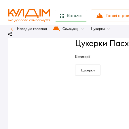
Готові стра
Каталог
Назад до головної
Солодощі
Цукерки
Цукерки Пасха
Категорії
Цукерки