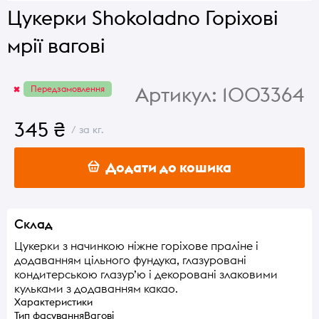
Цукерки Shokoladno Горіхові
мрії вагові
Артикул:
1003364
Передзамовлення
345 ₴
/ за кг.
Додати до кошика
Склад
Цукерки з начинкою ніжне горіхове праліне і
додаванням цільного фундука, глазуровані
кондитерською глазур’ю і декоровані злаковими
кульками з додаванням какао.
Характеристики
Тип фасування
Вагові