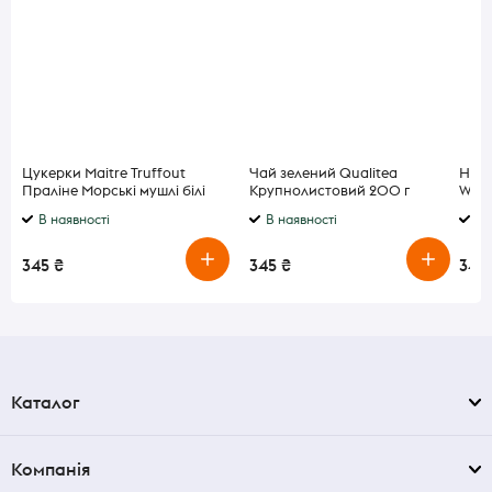
Цукерки Maitre Truffout
Чай зелений Qualitea
Наст
Праліне Морські мушлі білі
Крупнолистовий 200 г
Wate
250 г
В наявності
В наявності
В 
345 ₴
345 ₴
345
Каталог
Компанія