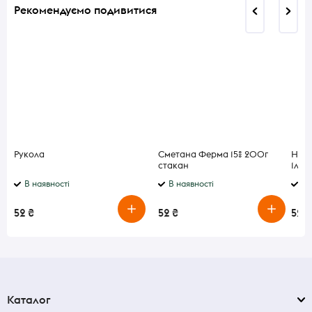
Рекомендуємо подивитися
Рукола
Сметана Ферма 15% 200г
Напі
стакан
1л
В наявності
В наявності
В 
52 ₴
52 ₴
52 ₴
Каталог