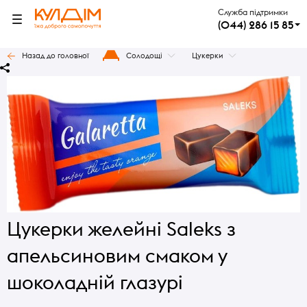
Служба підтримки
(044) 286 15 85
Назад до головної
Солодощі
Цукерки
Цукерки желейні Saleks з
апельсиновим смаком у
шоколадній глазурі