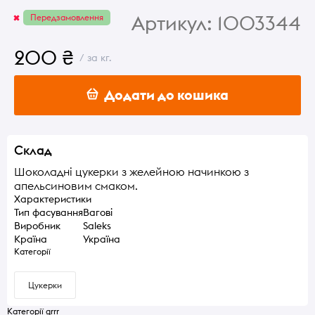
Артикул:
1003344
Передзамовлення
200 ₴
/ за кг.
Додати до кошика
Склад
Шоколадні цукерки з желейною начинкою з
апельсиновим смаком.
Характеристики
Тип фасування
Вагові
Виробник
Saleks
Країна
Україна
Категорії
Цукерки
Категорії grrr