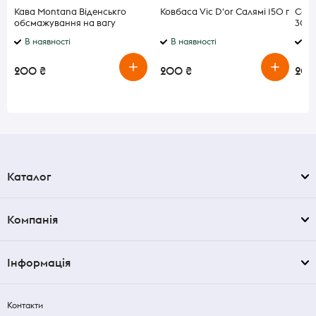
Кава Montana Віденськго
Ковбаса Vic D'or Салямі 150 г
Соси
обсмажування на вагу
300
В наявності
В наявності
В 
200 ₴
200 ₴
200
Каталог
Компанія
Інформація
Контакти