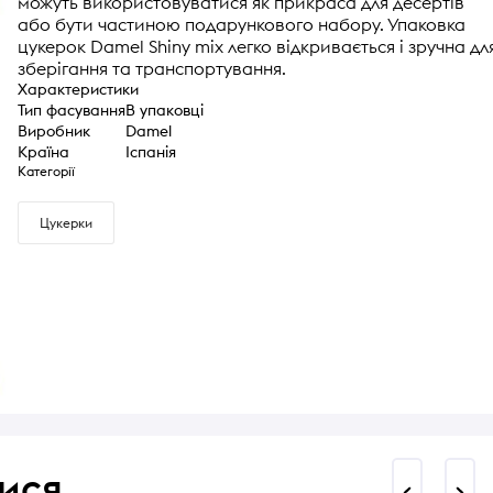
можуть використовуватися як прикраса для десертів
або бути частиною подарункового набору. Упаковка
цукерок Damel Shiny mix легко відкривається і зручна дл
зберігання та транспортування.
Характеристики
Тип фасування
В упаковці
Виробник
Damel
Країна
Іспанія
Категорії
Цукерки
ися