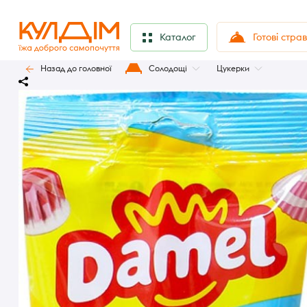
Готові стра
Каталог
Назад до головної
Солодощі
Цукерки