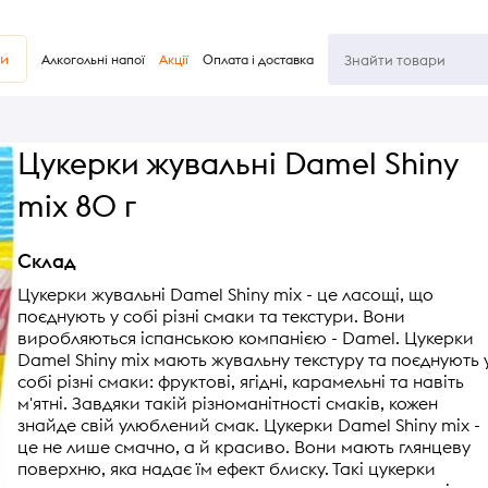
ви
Алкогольні напої
Акції
Оплата і доставка
Цукерки жувальні Damel Shiny
mix 80 г
Склад
Цукерки жувальні Damel Shiny mix - це ласощі, що
поєднують у собі різні смаки та текстури. Вони
виробляються іспанською компанією - Damel. Цукерки
Damel Shiny mix мають жувальну текстуру та поєднують 
собі різні смаки: фруктові, ягідні, карамельні та навіть
м'ятні. Завдяки такій різноманітності смаків, кожен
знайде свій улюблений смак. Цукерки Damel Shiny mix -
це не лише смачно, а й красиво. Вони мають глянцеву
поверхню, яка надає їм ефект блиску. Такі цукерки