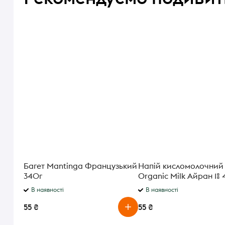
Багет Mantinga Французький
Напій кисломолочний
340г
Organic Milk Айран 1% 
В наявності
В наявності
55 ₴
55 ₴