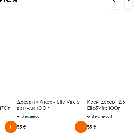
Десертний крем Elle-Vire з
Крем-десерт 2.8% Ca
470г
ваніллю 100 г
Elle&Vire 100г
В наявності
В наявності
55 ₴
55 ₴