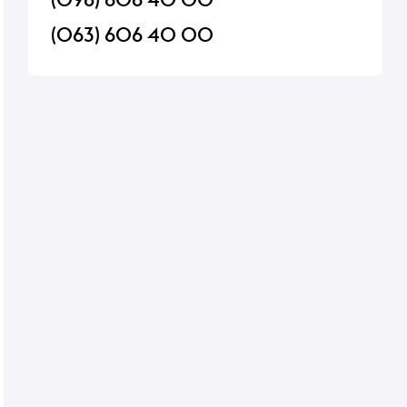
(063) 606 40 00
ramel
Напій Schweppes грейпфрут
Тістечко Макарон Б
1,5л.
В наявності
Порція: 25 г
Приготуємо за 04:00 год.
55 ₴
55 ₴