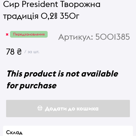
Сир President Творожна
традиція 0,2% 350г
Артикул:
5001385
Передзамовлення
78 ₴
/ за шт.
This product is not available
for purchase
Додати до кошика
Склад