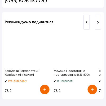
(063) 606 40 00
Рекомендуємо подивитися
Ковбаски Закарпатські
Молоко Простонаше
Печи
Ковбаси міні салямі
пастеризоване 2.5% 870г
затя
та р
Pre-order only
В наявності
В 
78 ₴
78 ₴
78 ₴