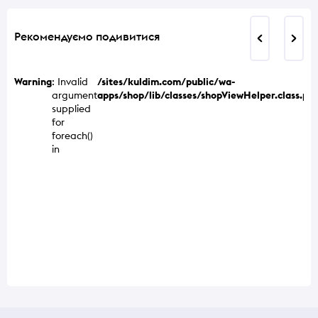
Рекомендуємо подивитися
Warning
: Invalid
/sites/kuldim.com/public/wa-
argument
apps/shop/lib/classes/shopViewHelper.class.ph
supplied
for
foreach()
in