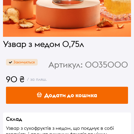
Узвар з медом 0,75л
Артикул:
0035000
Закінчується
90 ₴
/ за пляш.
Додати до кошика
Склад
Узвар з сухофруктів з медом, що поєднує в собі
терпкість і аромат сушених фруктів та ніжну