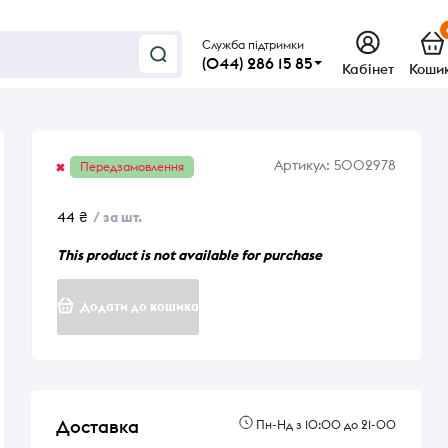
Служба підтримки
(044) 286 15 85
Кабінет
Коши
Артикул:
5002978
Передзамовлення
44 ₴
/ за шт.
This product is not available for purchase
Додати до кошика
Доставка
Пн-Нд з 10:00 до 21-00