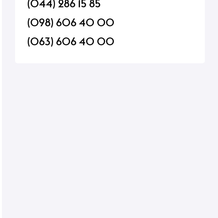
(044) 286 15 85
(098) 606 40 00
(063) 606 40 00
an Tonic
Кетчуп Торчин До шашлику
Бісквіт Kinder Pingui
пастеризований 250г
В наявності
В наявності
44 ₴
44 ₴