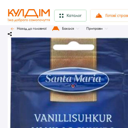
Готові стра
Каталог
Назад до головної
Бакалія
Приправи