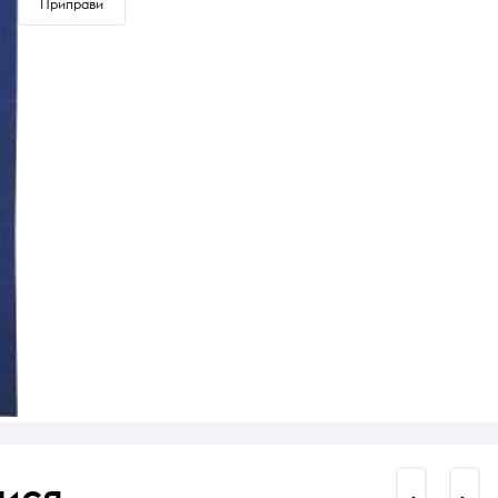
Приправи
ися