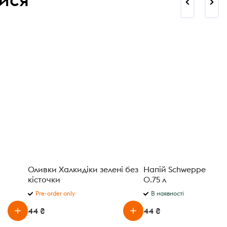
Оливки Халкидіки зелені без
Напій Schweppes Indi
кісточки
0.75 л
Pre-order only
В наявності
44 ₴
44 ₴