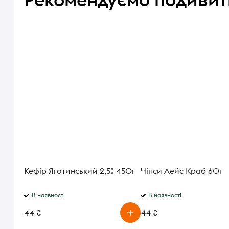
Кефір Яготинський 2,5% 450г
Чіпси Лейс Краб 60г
В наявності
В наявності
44 ₴
44 ₴