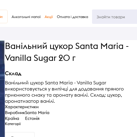
ви
Алкогольні напої
Акції
Оплата і доставка
Ванільний цукор Santa Maria -
Vanilla Sugar 20 г
Склад
Ванільний цукор Santa Maria - Vanilla Sugar
використовується у випічці для додавання пряного
приємного смаку та аромату ванілі. Склад: цукор,
ароматизатор ванілі.
Характеристики
Виробник
Santa Maria
Країна
Естонія
Категорії