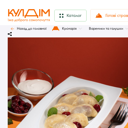
Готові стра
Каталог
Назад до головної
Кулінарія
Вареники та галушки