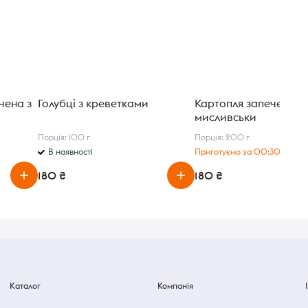
чена з
Голубці з креветками
Картопля запечена п
мисливськи
Порція: 100 г
Порція: 200 г
В наявності
Приготуємо за 00:30 год.
180 ₴
180 ₴
Каталог
Компанія