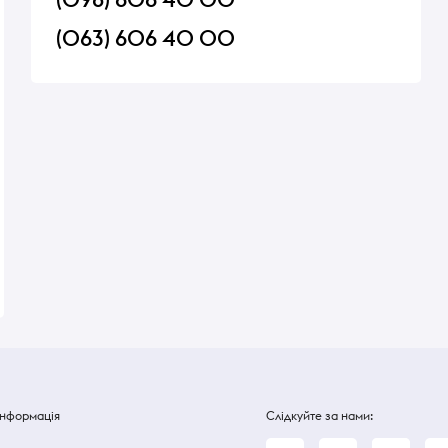
(063) 606 40 00
о-
Млинці з м'ясом
Котлети по-київськи
Порція: 160 г
Порція: 140 г
В наявності
В наявності
178,20 ₴
182 ₴
Інформація
Слідкуйте за нами: