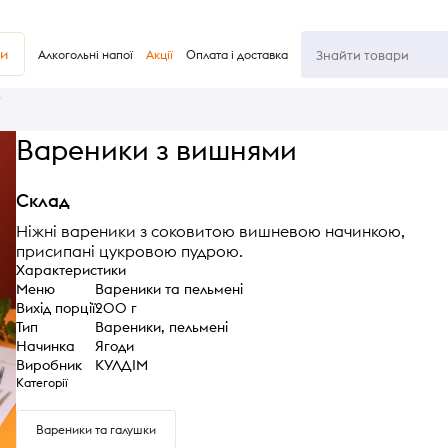
ви
Алкогольні напої
Акції
Оплата і доставка
Вареники з вишнями
Склад
Ніжні вареники з соковитою вишневою начинкою,
присипані цукровою пудрою.
Характеристики
Меню
Вареники та пельмені
Вихід порції
200 г
Тип
Вареники, пельмені
Начинка
Ягоди
Виробник
КУЛДІМ
Категорії
Вареники та галушки