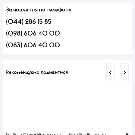
Замовлення по телефону
(044) 286 15 85
(098) 606 40 00
(063) 606 40 00
Рекомендуємо подивитися
Ковбаса Салямі Міланська н/
Вода San Benedetto
Вода