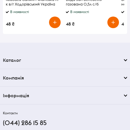
к в/г Ходорівський Україна
газована 0,5л с/б
нега
В наявності
В наявності
В 
48 ₴
48 ₴
48 ₴
Каталог
Компанія
Інформація
Контакти
(044) 286 15 85