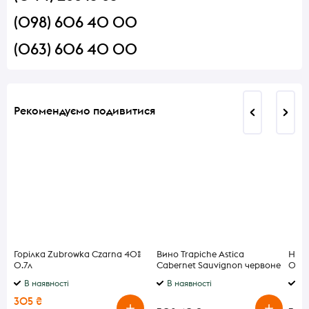
(098) 606 40 00
(063) 606 40 00
Рекомендуємо подивитися
Горілка Zubrowka Czarna 40%
Вино Trapiche Astica
Наст
0.7л
Cabernet Sauvignon червоне
0,35
сухе 13% 0,75л
В наявності
В наявності
В 
305 ₴