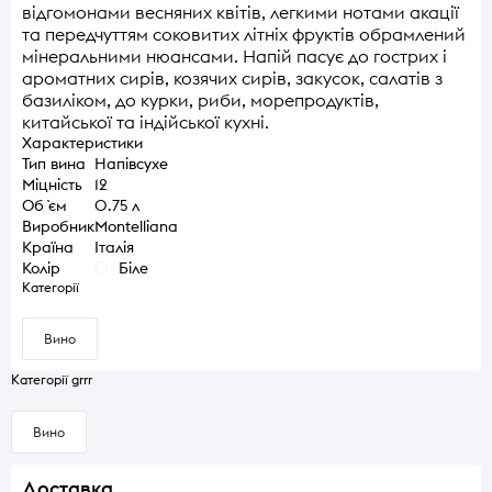
відгомонами весняних квітів, легкими нотами акації
та передчуттям соковитих літніх фруктів обрамлений
мінеральними нюансами. Напій пасує до гострих і
ароматних сирів, козячих сирів, закусок, салатів з
базиліком, до курки, риби, морепродуктів,
китайської та індійської кухні.
Характеристики
Тип вина
Напівсухе
Міцність
12
Об `єм
0.75 л
Виробник
Montelliana
Країна
Італія
Колір
Біле
Категорії
Вино
Категорії grrr
Вино
Доставка