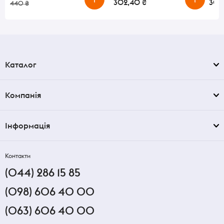
302,40 ₴
300
440 ₴
Каталог
Компанія
Інформація
Контакти
(044) 286 15 85
(098) 606 40 00
(063) 606 40 00