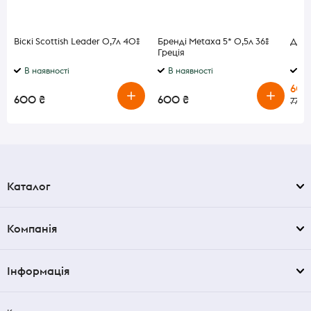
Віскі Scottish Leader 0,7л 40%
Бренді Metaxa 5* 0,5л 36%
Джин
Греція
В наявності
В наявності
В 
600
600 ₴
600 ₴
770 
Каталог
Компанія
Інформація