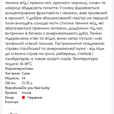
темних ягід і пряних нот, аромати чорниці, сливи та
лакриці збуджують почуття. У смаку відчувається
концентрована фруктовість і нюанси, вже проявлені
в ароматі. У добре збалансованій палітрі на перший
план виходять солодкі ноти стиглих темних ягід, які
збагачуються пряними нотками, доданими під час
витримки в бочках з американського дуба. Таніни
підкреслено м'які та ягідні, вино легко п'ється і має
тривалий м'який посмак. Гастрономічні поєднання:
страви італійської та американської кухні - від піци
до м'ясних страв на грилі, реберець, стейків і
гамбургерів, а також асорті сирів. Температура
подачі: 16-18°C
Характеристики
Тип вина
Сухе
Міцність
14
Об `єм
0.75 л
Виробник
Do you feel lucky
Країна
Італія
Колір
Червоне
Категорії
Вино