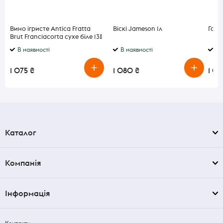
Вино ігристе Antica Fratta
Віскі Jameson 1л
Горі
Brut Franciacorta сухе біле 13%
0.75 л
В наявності
В наявності
В 
1 075 ₴
1 080 ₴
1 0
Каталог
Компанія
Інформація