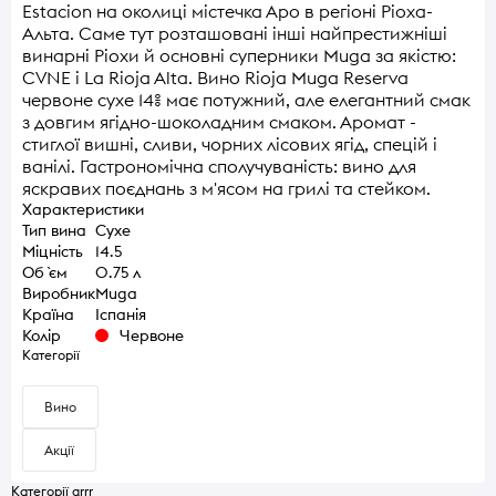
Estacion на околиці містечка Аро в регіоні Ріоха-
Альта. Саме тут розташовані інші найпрестижніші
винарні Ріохи й основні суперники Muga за якістю:
CVNE і La Rioja Alta. Вино Rioja Muga Reserva
червоне сухе 14% має потужний, але елегантний смак
з довгим ягідно-шоколадним смаком. Аромат -
стиглої вишні, сливи, чорних лісових ягід, спецій і
ванілі. Гастрономічна сполучуваність: вино для
яскравих поєднань з м'ясом на грилі та стейком.
Характеристики
Тип вина
Сухе
Міцність
14.5
Об `єм
0.75 л
Виробник
Muga
Країна
Іспанія
Колір
Червоне
Категорії
Вино
Акції
Категорії grrr