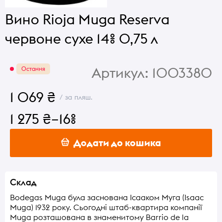
Вино Rioja Muga Reserva
червоне сухе 14% 0,75 л
Артикул:
1003380
Остання
1 069 ₴
/ за пляш.
1 275 ₴
–16%
Додати до кошика
Склад
Bodegas Muga була заснована Ісааком Муга (Isaac
Muga) 1932 року. Сьогодні штаб-квартира компанії
Muga розташована в знаменитому Barrio de la