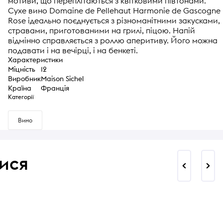
мотиви, що переплітаються з квітковими півтонами.
Сухе вино Domaine de Pellehaut Harmonie de Gascogne
Rose ідеально поєднується з різноманітними закусками,
стравами, приготованими на грилі, піцою. Напій
відмінно справляється з роллю аперитиву. Його можна
подавати і на вечірці, і на бенкеті.
Характеристики
Міцність
12
Виробник
Maison Sichel
Країна
Франція
Категорії
Вино
ися