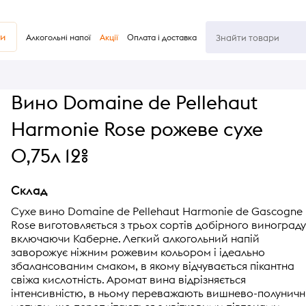
ви
Алкогольні напої
Акції
Оплата і доставка
Вино Domaine de Pellehaut
Harmonie Rose рожеве сухе
0,75л 12%
Склад
Сухе вино Domaine de Pellehaut Harmonie de Gascogne
Rose виготовляється з трьох сортів добірного винограду
включаючи Каберне. Легкий алкогольний напій
заворожує ніжним рожевим кольором і ідеально
збалансованим смаком, в якому відчувається пікантна
свіжа кислотність. Аромат вина відрізняється
інтенсивністю, в ньому переважають вишнево-полуничн