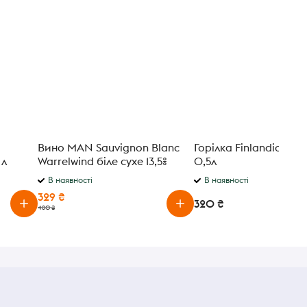
Вино MAN Sauvignon Blanc
Горілка Finlandia Red
 л
Warrelwind біле сухе 13,5%
0,5л
075л
В наявності
В наявності
329 ₴
320 ₴
480 ₴