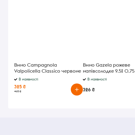
Вино Campagnola
Вино Gazela рожеве
Valpolicella Classico червоне
напівсолодке 9.5% 0.75
сухе 0,375л 12,5%
В наявності
В наявності
325 ₴
326 ₴
465 ₴