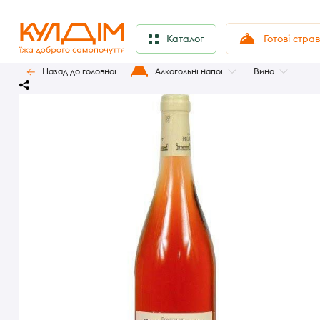
Готові стра
Каталог
Назад до головної
Алкогольні напої
Вино