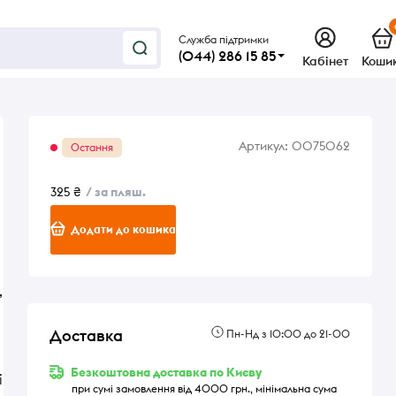
Служба підтримки
(044) 286 15 85
Кабінет
Коши
Артикул:
0075062
Остання
325 ₴
/ за пляш.
Додати до кошика
,
Доставка
Пн-Нд з 10:00 до 21-00
Безкоштовна доставка по Києву
і
при сумі замовлення від 4000 грн., мінімальна сума