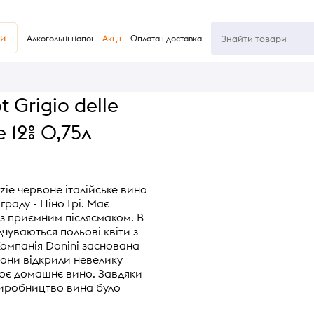
ви
Алкогольні напої
Акції
Оплата і доставка
t Grigio delle
е 12% 0,75л
ezie червоне італійське вино
граду - Піно Грі. Має
із приємним післясмаком. В
чуваються польові квіти з
Компанія Donini заснована
Вони відкрили невелику
оє домашнє вино. Завдяки
виробництво вина було