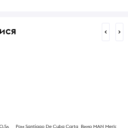
ися
0,5л
Ром Santiago De Cuba Carta
Вино MAN Merlot Jan 