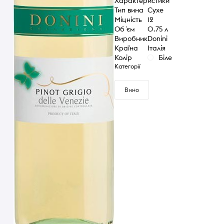
Характеристики
Тип вина
Сухе
Міцність
12
Об `єм
0.75 л
Виробник
Donini
Країна
Італія
Колір
Біле
Категорії
Вино