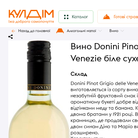
Готові стра
Каталог
Назад до головної
Алкогольні напої
Вино
Вино Donini Pino
Venezie біле сух
Склад
Donini Pinot Grigio delle Ven
виготовляється із сорту вино
незабутній фруктовий смак 
ароматному букеті добре від
відтінками меду та банана. 
двома братами у 1921 році. 
крамницю, де продавали св
двом синам Діно та Маріо 
розширено.