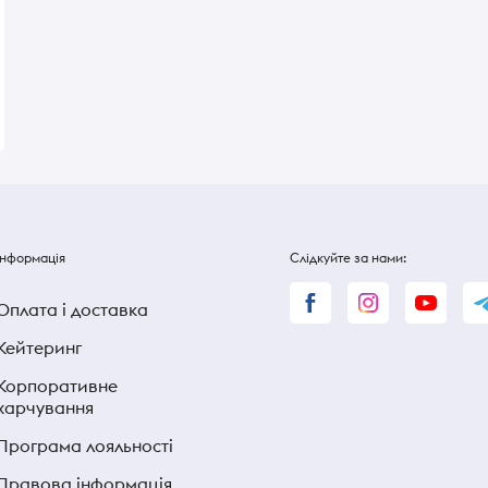
л
Cabernet Sauvignon 12% 0,75л
0,7л
В наявності
В наявності
414 ₴
405 ₴
Інформація
Слідкуйте за нами:
Оплата і доставка
Кейтеринг
Корпоративне
харчування
Програма лояльності
Правова інформація