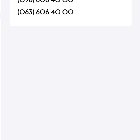
(063) 606 40 00
Fiskaal
Вино Western Cellars
Горілка Finlandia Cr