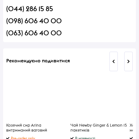
(044) 286 15 85
(098) 606 40 00
(063) 606 40 00
Рекомендуємо подивитися
Козячий сир Arina
Чай Newby Ginger & Lemon 15
Хамо
витриманий ваговий
пакетиків
нарі
Pre-order only
В наявності
В 