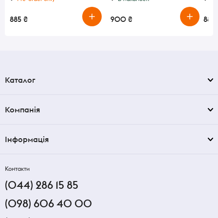
885 ₴
900 ₴
880
Каталог
Компанія
Інформація
Контакти
(044) 286 15 85
(098) 606 40 00