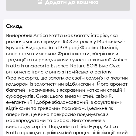
Додати до кошика
Склад
Виноробня Antica Fratta має багату історію, яка
розпочалася в середині 1800-х років у Монтичеллі-
Брузаті. Відроджена в 1979 році Франко Циліані,
вона стала символом Франчакорти, зберігаючи
традиції та впроваджуючи сучасні технології. Antica
Fratta Franciacorta Essence Nature 2018 Біле Сухе –
витончене ігристе вино з італійського регіону
Франчакорта, що захоплює своїм солом'яно-жовтим
кольором із золотистими відблисками. Його аромат
багатий і насичений, з яскравими нотками спецій і
сухофруктів. Смак цього вина чистий, свіжий,
елегантний і добре збалансований, з фруктовими
відтінками та тривалим посмаком. Ідеальне як
аперитив, це вино прекрасно поєднується з
морепродуктами та рибою. Виготовлене з
винограду сортів Шардоне та Піно Нуар, Antica
Fratta проходить унікальний процес вініфікації, який