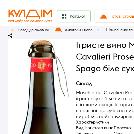
Готові стра
Каталог
Назад до головної
Алкогольні напої
Шампанське та 
Ігристе вино M
Cavalieri Pros
Spago біле сух
Склад
Maschio dei Cavalieri Pr
ігристе сухе біле вино 
і нотками акації. Історія
в наш час це сучасна ви
виробляє найпопулярніші 
Характеристики
Вид ігристого вина
Просеко
Тип вина
Сухе