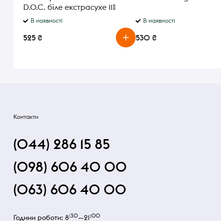
D.O.C. біле екстрасухе 11%
0.75л
В наявності
В наявності
525 ₴
530 ₴
Контакти
(044) 286 15 85
(098) 606 40 00
(063) 606 40 00
:30
:00
Години роботи: 8
—21