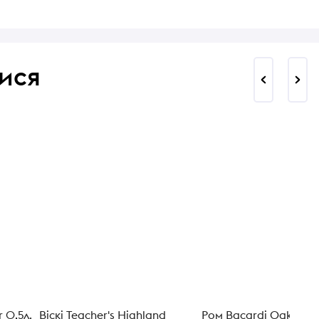
ися
 0,5л.
Віскі Teacher's Highland
Ром Bacardi Oakheart