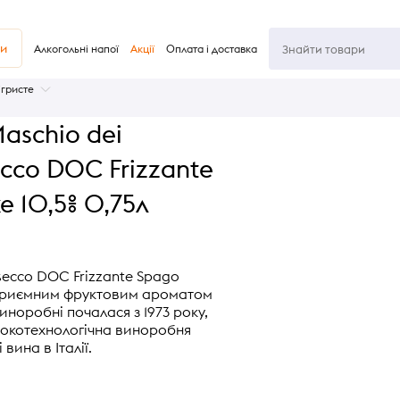
ви
Алкогольні напої
Акції
Оплата і доставка
ігристе
aschio dei
ecco DOC Frizzante
е 10,5% 0,75л
osecco DOC Frizzante Spago
з приємним фруктовим ароматом
 виноробні почалася з 1973 року,
сокотехнологічна виноробня
вина в Італії.