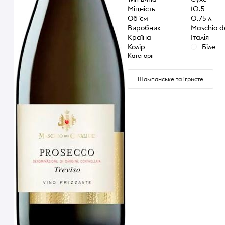
Міцність
10.5
Об `єм
0.75 л
Виробник
Maschio de
Країна
Італія
Колір
Біле
Категорії
Шампанське та ігристе