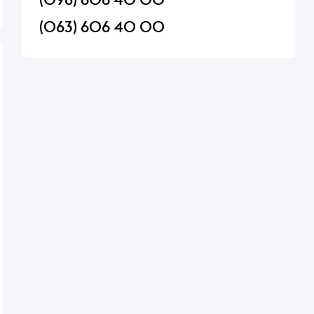
(063) 606 40 00
 1л
Вино Roberto Sarottо Gavi
Вино Francois Marte