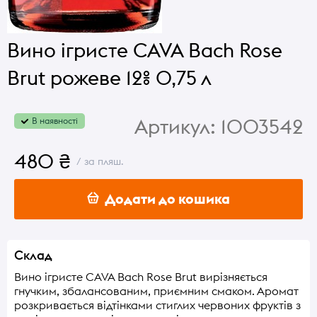
Вино ігристе CAVA Bach Rose
Brut рожеве 12% 0,75 л
Артикул:
1003542
В наявності
480 ₴
/ за пляш.
Додати до кошика
Склад
Вино ігристе CAVA Bach Rose Brut вирізняється
гнучким, збалансованим, приємним смаком. Аромат
розкривається відтінками стиглих червоних фруктів з