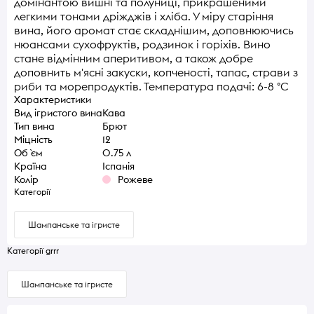
домінантою вишні та полуниці, прикрашеними
легкими тонами дріжджів і хліба. У міру старіння
вина, його аромат стає складнішим, доповнюючись
нюансами сухофруктів, родзинок і горіхів. Вино
стане відмінним аперитивом, а також добре
доповнить м'ясні закуски, копченості, тапас, страви з
риби та морепродуктів. Температура подачі: 6-8 °C
Характеристики
Вид ігристого вина
Кава
Тип вина
Брют
Міцність
12
Об `єм
0.75 л
Країна
Іспанія
Колір
Рожеве
Категорії
Шампанське та ігристе
Категорії grrr
Шампанське та ігристе