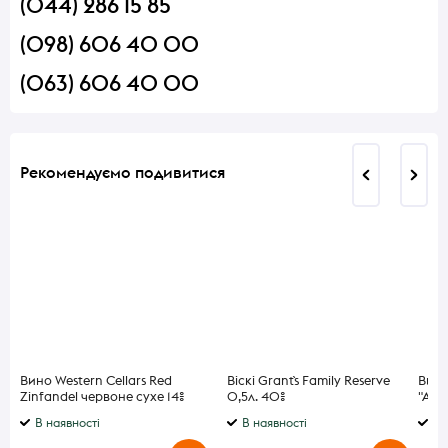
(044) 286 15 85
(098) 606 40 00
(063) 606 40 00
Рекомендуємо подивитися
Вино Western Cellars Red
Віскі Grant`s Family Reserve
Вино
Zinfandel червоне сухе 14%
0,5л. 40%
"Auro
0,75л
В наявності
В наявності
В 