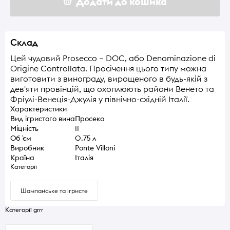
Додати до кошика
Склад
Цей чудовий Prosecco – DOC, або Denominazione di
Origine Controllata. Просічення цього типу можна
виготовити з винограду, вирощеного в будь-якій з
дев'яти провінцій, що охоплюють райони Венето та
Фріулі-Венеція-Джулія у північно-східній Італії.
Характеристики
Вид ігристого вина
Просеко
Міцність
11
Об `єм
0.75 л
Виробник
Ponte Villoni
Країна
Італія
Категорії
Шампанське та ігристе
Категорії grrr