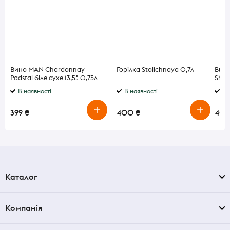
Вино MAN Chardonnay
Горілка Stolichnaya 0,7л
Вино
Padstal біле сухе 13,5% 0,75л
Shir
0,75
В наявності
В наявності
В 
399 ₴
400 ₴
400
Каталог
Компанія