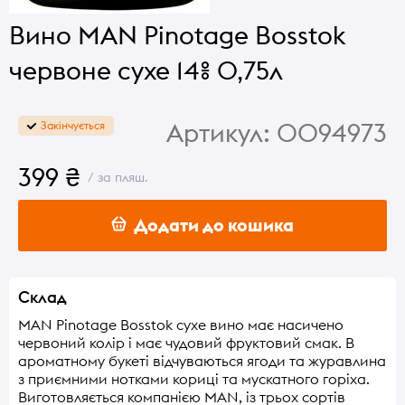
Вино MAN Pinotage Bosstok
червоне сухе 14% 0,75л
Артикул:
0094973
Закінчується
399 ₴
/ за пляш.
Додати до кошика
Склад
MAN Pinotage Bosstok сухе вино має насичено
червоний колір і має чудовий фруктовий смак. В
ароматному букеті відчуваються ягоди та журавлина
з приємними нотками кориці та мускатного горіха.
Виготовляється компанією MAN, із трьох сортів