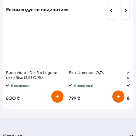
Рекомендуємо подивитися
Вино Monte Del Fra Lugana
Віскі Jameson 0,7л
Ліке
сухе біле 13,5% 0,75л
and 
В наявності
В наявності
В 
800 ₴
799 ₴
805