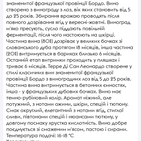
знаменитої французької провінції Бордо. Вино
створено з винограду з лоз, вік яких становить від 5
до 25 років. Збирання врожаю проводять після
повного дозрівання ягід у вересні-жовтні. Виноград
м'яко пресують, сусло піддають повільній
ферментації, після чого настоюють на шкірці.
Частина вина (80%) дозріває у великих бочках зі
слованського дуба протягом 18 місяців, інша частина
(20%) витримується в бариках близько 6 місяців.
Останній етап витримки проходить у пляшках і
триває 6 місяців. Терре Ді Сан Леонардо створене у
стилі класичних вин знаменитої французької
провінції Бордо з виноградних лоз від 5 до 25 років.
Частина вина витримується в бетонних ємностях,
інша - у французьких дубових бочках. Вино має
темно-рубіновий колір. Аромат ніжний, але
потужний, з нотами ожини, шкіри, спецій і тютюну.
Смак округлий, елегантний з нотами ягід, стиглої
сливи, півтонами спецій і нюансами тютюну, у
довгому посмаку хрустка кислотність. Вино добре
поєднується зі смаженим м'ясом, пастою і сирами.
Температура подачі: 16-18 °С