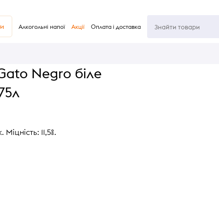
ви
Алкогольні напої
Акції
Оплата і доставка
Gato Negro біле
75л
Міцність: 11,5%.