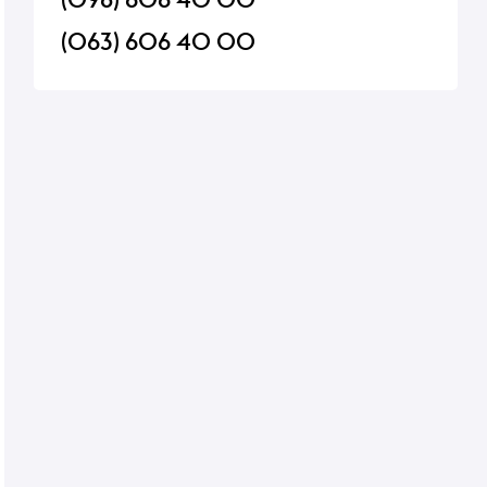
(063) 606 40 00
0.5 л
Лікер Vana Tallinn Toffee
Вино Purcari Rose р
Caramel 0.5 л 35%
сухе 12-14% 0,75л
В наявності
В наявності