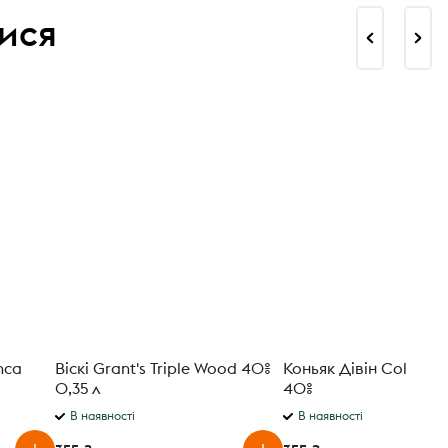
ися
nca
Віскі Grant's Triple Wood 40%
Коньяк Дівін Colusvin 
0,35 л
40%
В наявності
В наявності