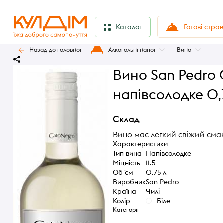
Готові стра
Каталог
Назад до головної
Алкогольні напої
Вино
Вино San Pedro 
напівсолодке 0,
Склад
Вино має легкий свіжий смак. 
Характеристики
Тип вина
Напівсолодке
Міцність
11.5
Об `єм
0.75 л
Виробник
San Pedro
Країна
Чилі
Колір
Біле
Категорії