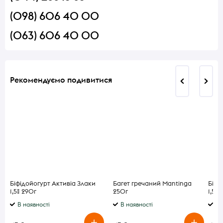
(098) 606 40 00
(063) 606 40 00
Рекомендуємо подивитися
Біфідойогурт Активіа Злаки
Багет гречаний Mantinga
Біфі
1,5% 290г
250г
1,5% 
В наявності
В наявності
В 