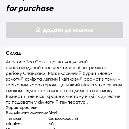
for purchase
Додати до кошика
Склад
Aerstone Sea Cask - це шотландський
односолодовий віскі десятирічної витримки з
регіону Спайсайд. Має класичний бурштиново-
золотий колір та легкий і квітковий аромат з тонким
горіховим характером. Це м'який віскі з чітко свіжим
смаком і відтінком солоного та димного посмаку.
Вживати цей віскі краще в чистому виді як дигестив
та подавати у кімнатній температурі.
Характеристики
Вид міцного алкоголю
Віскі
Тип віскі
Односолодовий
Міцність
40