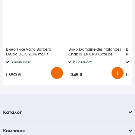
Вино тихе Vajra Barbera
Вино Domaine des Malandes
Віск
D`Alba DOC 2016 Італія
Chablis 1ER CRU Cote de
Rum 
червоне 14% 0,75л
Lechet біле сухе 13% 0,75л
В наявності
В наявності
В 
1 320 ₴
1 345 ₴
1 31
Каталог
Компанія