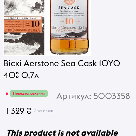
Віскі Aerstone Sеа Cask 10YO
40% 0,7л
Артикул:
5003358
Передзамовлення
1 329 ₴
/ за пляш.
This product is not available