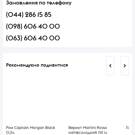
Замовлення по телефону
(044) 286 15 85
(098) 606 40 00
(063) 606 40 00
Рекомендуємо подивитися
Ром Captain Morgan Black
Вермут Martini Rosso
Горі
0,5л
напівсолодкий 15% 1л