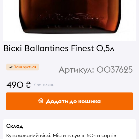
Віскі Ballantines Finest 0,5л
Артикул:
0037625
Закінчується
490 ₴
/ за пляш.
Додати до кошика
Склад
Купажований віскі. Містить суміш 50-ти сортів