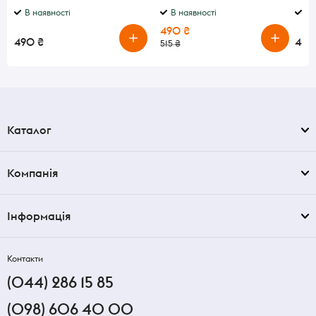
В наявності
В наявності
В 
490 ₴
490 ₴
489
515 ₴
Каталог
Компанія
Інформація
Контакти
(044) 286 15 85
(098) 606 40 00