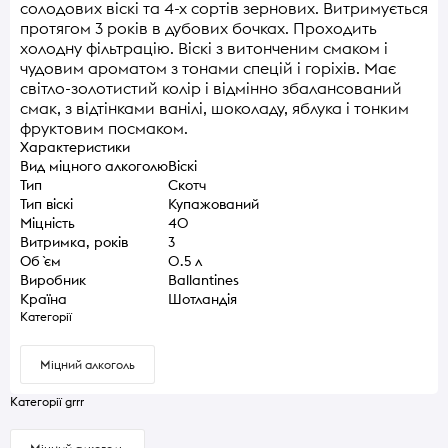
солодових віскі та 4-х сортів зернових. Витримується
протягом 3 років в дубових бочках. Проходить
холодну фільтрацію. Віскі з витонченим смаком і
чудовим ароматом з тонами спецій і горіхів. Має
світло-золотистий колір і відмінно збалансований
смак, з відтінками ванілі, шоколаду, яблука і тонким
фруктовим посмаком.
Характеристики
Вид міцного алкоголю
Віскі
Тип
Скотч
Тип віскі
Купажований
Міцність
40
Витримка, років
3
Об `єм
0.5 л
Виробник
Ballantines
Країна
Шотландія
Категорії
Міцний алкоголь
Категорії grrr