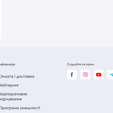
лодке
вершковий 400г
Pralines зі злаками 16
В наявності
В наявності
350 ₴
360 ₴
Інформація
Слідкуйте за нами:
Оплата і доставка
Кейтеринг
Корпоративне
харчування
Програма лояльності