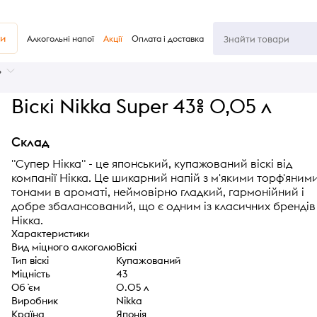
ви
Алкогольні напої
Акції
Оплата і доставка
ь
Віскі Nikka Super 43% 0,05 л
Склад
"Супер Нікка" - це японський, купажований віскі від
компанії Нікка. Це шикарний напій з м'якими торф'яним
тонами в ароматі, неймовірно гладкий, гармонійний і
добре збалансований, що є одним із класичних брендів
Нікка.
Характеристики
Вид міцного алкоголю
Віскі
Тип віскі
Купажований
Міцність
43
Об `єм
0.05 л
Виробник
Nikka
Країна
Японія