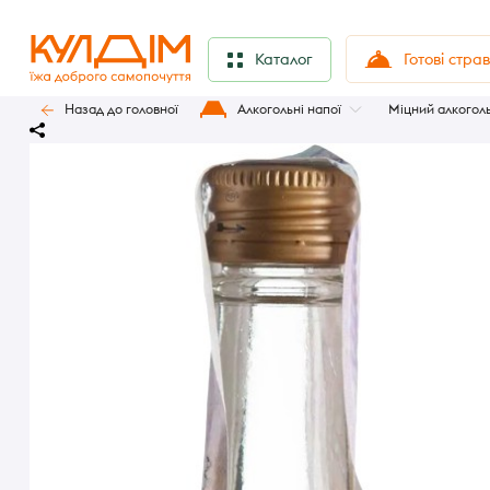
Готові стра
Каталог
Назад до головної
Алкогольні напої
Міцний алкогол