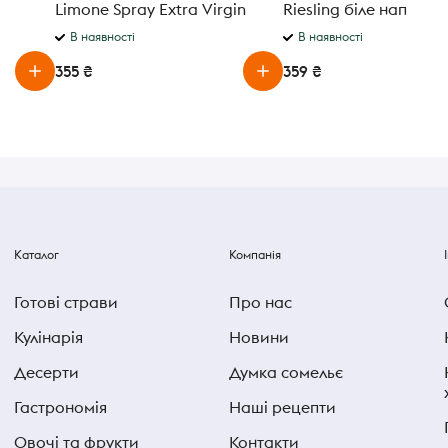
Limone Spray Extra Virgin
Riesling бiле напівсо
200мл
9,5% 0,75 л
В наявності
В наявності
355 ₴
359 ₴
Каталог
Компанія
Готові страви
Про нас
Кулінарія
Новини
Десерти
Думка сомельє
Гастрономія
Наші рецепти
Овочі та фрукти
Контакти