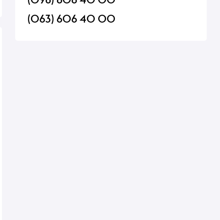
(063) 606 40 00
ussmann
Сир плавлений Valio Viola
Цукерки Maitre Truf