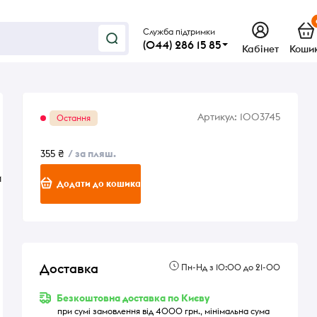
Служба підтримки
(044) 286 15 85
Кабінет
Коши
Артикул:
1003745
Остання
355 ₴
/ за пляш.
и
Додати до кошика
Доставка
Пн-Нд з 10:00 до 21-00
Безкоштовна доставка по Києву
при сумі замовлення від 4000 грн., мінімальна сума