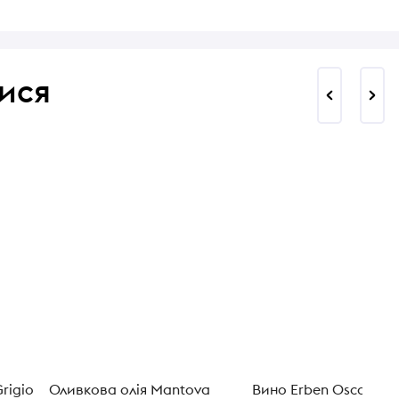
ися
rigio
Оливкова олія Mantova
Вино Erben Oscar Ha