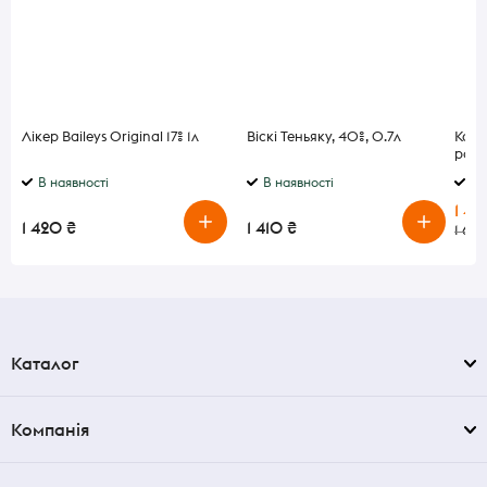
Лікер Baileys Original 17% 1л
Віскі Теньяку, 40%, 0.7л
Конь
рокі
В наявності
В наявності
В 
1 4
1 420 ₴
1 410 ₴
1 619
Каталог
Компанія