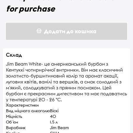
for purchase
Додати до кошика
Склад
Jim Beam White- це американський бурбон з
Кентуккі чотирирічної витримки. Він має класичний
золотисто-буршитиновий колір та аромат акації,
лугових квітів, ванілі та вершків, а смак солодкий з
м'який, солодкуватий з пряним посмаком. Цей
бурбон є прекрасним дигестивом та має подаватись
у температурі 20 - 26 °C.
Характеристики
Вид міцного алкоголю
Віскі
Міцність
40
Об `єм
1.5 л
Виробник
Jim Beam