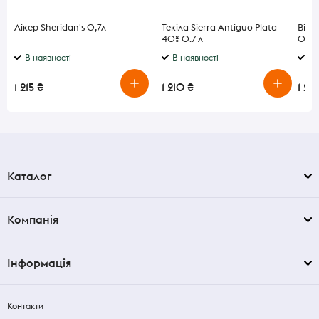
Лікер Sheridan's 0,7л
Текіла Sierra Antiguo Plata
Віск
40% 0.7 л
0.7л
В наявності
В наявності
В 
1 215 ₴
1 210 ₴
1 23
Каталог
Компанія
Інформація
Контакти