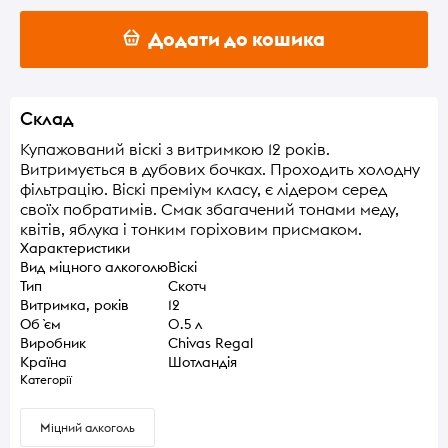
Додати до кошика
Склад
Купажований віскі з витримкою 12 років.
Витримується в дубових бочках. Проходить холодну
фільтрацію. Віскі преміум класу, є лідером серед
своїх побратимів. Смак збагачений тонами меду,
квітів, яблука і тонким горіховим присмаком.
Характеристики
Вид міцного алкоголю
Віскі
Тип
Скотч
Витримка, років
12
Об `єм
0.5 л
Виробник
Chivas Regal
Країна
Шотландія
Категорії
Міцний алкоголь