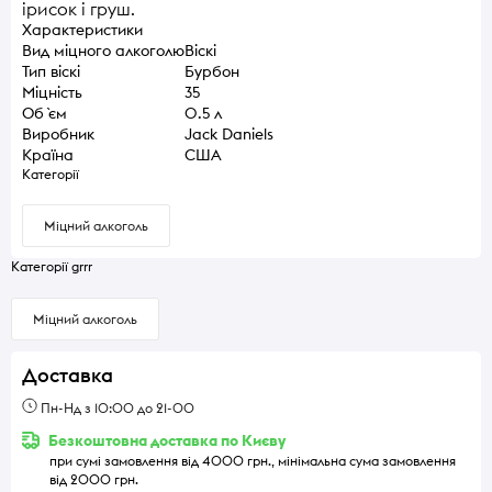
ірисок і груш.
Характеристики
Вид міцного алкоголю
Віскі
Тип віскі
Бурбон
Міцність
35
Об `єм
0.5 л
Виробник
Jack Daniels
Країна
США
Категорії
Міцний алкоголь
Категорії grrr
Міцний алкоголь
Доставка
Пн-Нд з 10:00 до 21-00
Безкоштовна доставка по Києву
при сумі замовлення від 4000 грн., мінімальна сума замовлення
від 2000 грн.