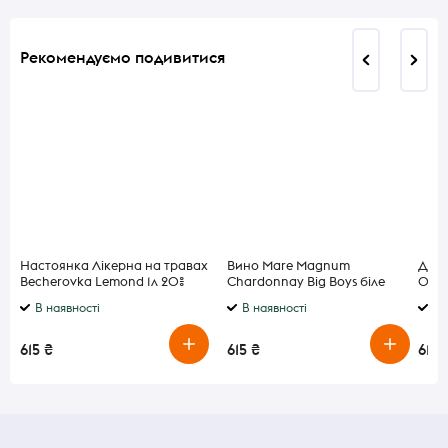
Рекомендуємо подивитися
Настоянка Лікерна на травах
Вино Mare Magnum
Джин
Becherovka Lemond 1л 20%
Chardonnay Big Boys біле
0,7л
сухе 13.5% 0.75 л
В наявності
В наявності
В 
615 ₴
615 ₴
618 