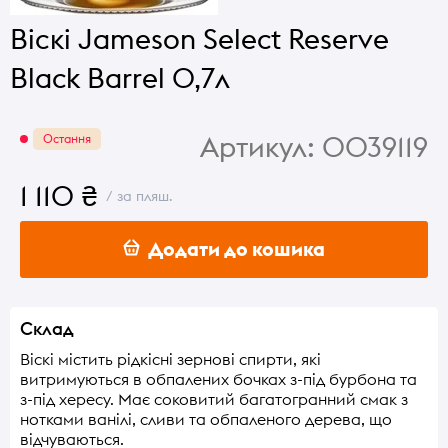
Віскі Jameson Select Reserve
Black Barrel 0,7л
Артикул:
0039119
Остання
1 110 ₴
/ за пляш.
Додати до кошика
Склад
Віскі містить рідкісні зернові спирти, які
витримуються в обпалених бочках з-під бурбона та
з-під хересу. Має соковитий багатогранний смак з
нотками ванілі, сливи та обпаленого дерева, що
відчуваються.