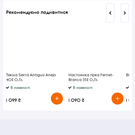
Рекомендуємо подивитися
Текіла Sierra Antiguo Anejo
Настоянка гірка Fernet-
Віск
40% 0.7л
Branca 35% 0,7л
В наявності
В наявності
В 
1 099 ₴
1 090 ₴
1 0