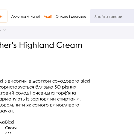
ви
Алкогольні напої
Акції
Оплата і доставка
ь
cher's Highland Cream
і з високим відсотком солодового віскі
використовується близько 30 різних
уктовий солод і очевидна торф'яна
гармонують із зерновими спиртами.
адовольнити як самого вимогливого
овачки.
олю
Віскі
Скотч
40