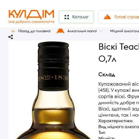
Готові стра
Каталог
Назад до головної
Алкогольні напої
Міцний алкогол
Віскі Tea
0,7л
Склад
Купажований віск
(45%). У купажі 
сортів віскі. Фр
димність добре 
Віскі, здатний з
цінителя, так і н
Характеристики
Вид міцного алког
Тип
Міцність