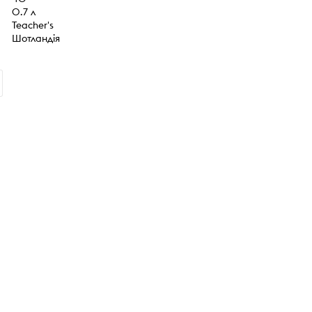
0.7 л
Teacher's
Шотландія