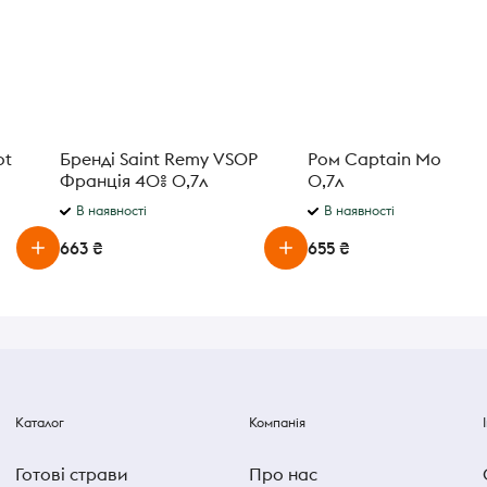
ot
Бренді Saint Remy VSOP
Ром Captain Morgan 
Франція 40% 0,7л
0,7л
В наявності
В наявності
663 ₴
655 ₴
Каталог
Компанія
Готові страви
Про нас