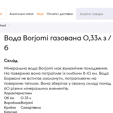
ви
Алкогольні напої
Акції
Оплата і доставка
вода
Вода Borjomi газована 0,33л з /
б
Склад
Мінеральна вода Borjomi має вулканічне походження.
На поверхню вона потрапляє із глибини 8-10 км. Вода
Боржомі не встигає охолонути, потрапляючи на
поверхню теплою. Вона зберігає у своєму складі понад
60 різних мінеральних елементів.
Характеристики
Об `єм
0.33 л
Виробник
Borjomi
Країна
Сакартвело
Категорії