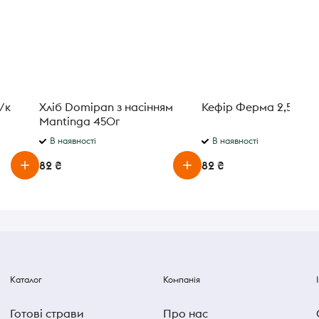
/к
Хліб Domipan з насінням
Кефір Ферма 2,5% 90
Mantinga 450г
В наявності
В наявності
82 ₴
82 ₴
Каталог
Компанія
Готові страви
Про нас