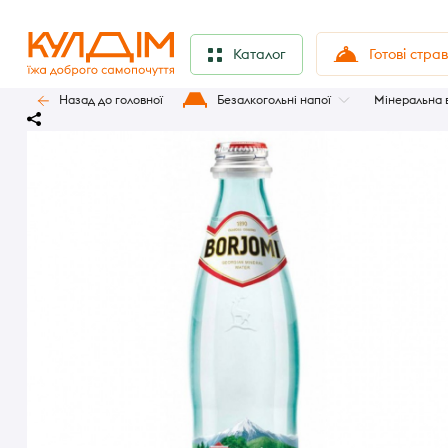
Готові стра
Каталог
Назад до головної
Безалкогольні напої
Мінеральна 