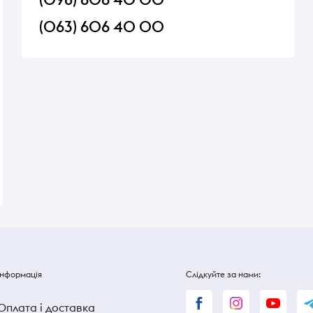
(063) 606 40 00
0г пет
Імбир Akura маринований
Сирок дитячий Фанн
230 г
курагою 2х100 г
В наявності
В наявності
82 ₴
82 ₴
Інформація
Слідкуйте за нами:
Оплата і доставка