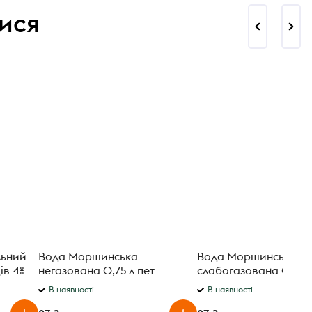
ися
льний
Вода Моршинська
Вода Моршинська
ів 4%
негазована 0,75 л пет
слабогазована 0,75л
В наявності
В наявності