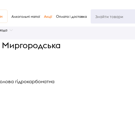
ви
Алкогольні напої
Акції
Оплата і доставка
вода
 Миргородська
толова гідрокарбонатна