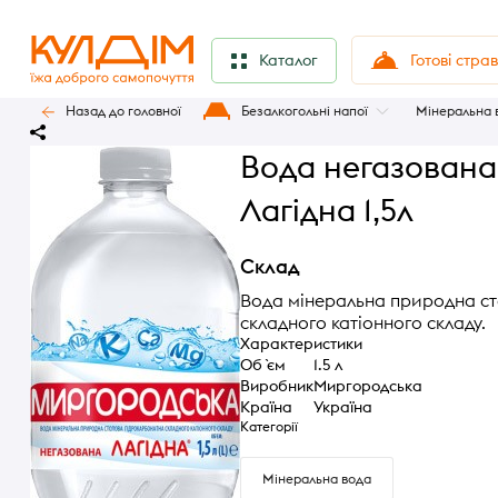
Готові стра
Каталог
Назад до головної
Безалкогольні напої
Мінеральна 
Вода негазована
Лагідна 1,5л
Склад
Вода мінеральна природна с
складного катіонного складу.
Характеристики
Об `єм
1.5 л
Виробник
Миргородська
Країна
Україна
Категорії
Мінеральна вода