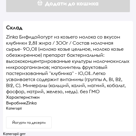
Додати до кошика
Склад
Zinka Бифидойогурт из козьего молока со вкусом
клубники 2,8% жира / 300г / Состав молочная
сырье- 90,0% (молоко козье цельное, молоко козье
обезжиренное) препарат бактериальный:
высококонцентрированные культуры молочнокислых
микроорганизмов; наполнитель фруктовый
пастеризованный "клубника" - 10,0%. Легко
усваивается содержит витамины (группы А, В1, В2,
В12, С). Минералы (кальций, калий, магний, кобальт,
фосфор, натрий, железо, медь). без ГМО
Характеристики
Виробник
Zinka
Категорії
Йогурти та десерти
Категорії grrr