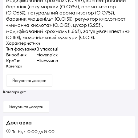
модифікований крохмаль (0.46%), концентрований
барвник (соку моркви (0.025%), ароматизатор
(0.063%), натуральний ароматизатор (0.075%),
барвник «кошеніль» (0.013%), регулятор кислотності
«лимонна кислота» (0.013%), цукор (5.25%),
модифікований крохмаль (1.66%), загущувач «пектин»
(0.18%), молочно-кислі культури (0.01%).
Характеристики
Тип фасування
В упаковці
Виробник
Movenpick
Країна
Німеччина
Категорії
Йогурти та десерти
Категорії grrr
Йогурти та десерти
Доставка
Пн-Нд з 10:00 до 21-00