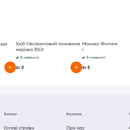
ьща
Хліб Оксамитовий половина
Молоко Яготинське 2
нарізка 350г
г
В наявності
В наявності
61 ₴
61 ₴
Каталог
Компанія
Готові страви
Про нас