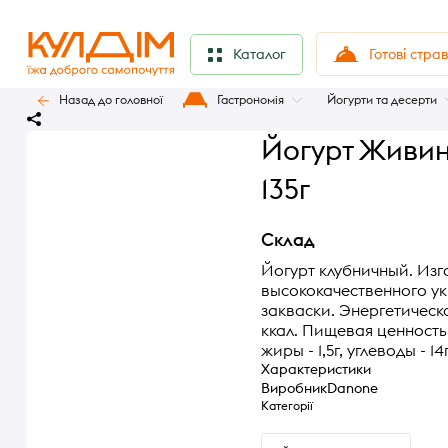
Готові стра
Каталог
Назад до головної
Гастрономія
Йогурти та десерти
Йогурт Живин
135г
Склад
Йогурт клубничный. Изг
высококачественного у
закваски. Энергетическа
ккал. Пищевая ценность 1
жиры - 1,5г, углеводы - 14г
Характеристики
Виробник
Danone
Категорії