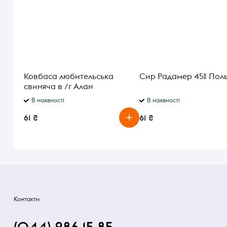
Ковбаса любительська
Сир Радамер 45% Пол
свиняча в /г Алан
В наявності
В наявності
61 ₴
61 ₴
Контакти