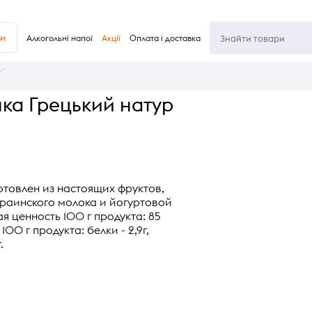
ви
Алкогольні напої
Акції
Оплата і доставка
ка Грецький натур
отовлен из настоящих фруктов,
краинского молока и йогуртовой
я ценность 100 г продукта: 85
00 г продукта: белки - 2,9г,
.