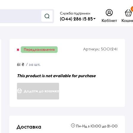
Служба підтримки
(044) 286 15 85
Кабінет
Коши
Артикул:
5001241
Передзамовлення
61 ₴
/ за шт.
This product is not available for purchase
Додати до кошика
Доставка
Пн-Нд з 10:00 до 21-00