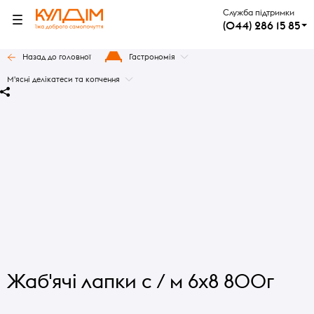
Служба підтримки
(044) 286 15 85
Назад до головної
Гастрономія
М'ясні делікатеси та копчення
Жаб'ячі лапки с / м 6х8 800г