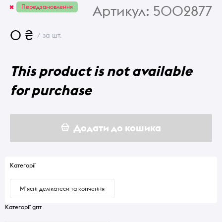
Артикул:
5002877
Передзамовлення
0 ₴
/ за шт.
This product is not available
for purchase
Додати до кошика
Категорії
М'ясні делікатеси та копчення
Категорії grrr