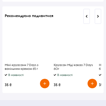
Рекомендуємо подивитися
Міні-круасани 7 Days з
Круасан Міді какао 7 Days
Напі
ванільним кремом 65 г
60г
б
В наявності
В наявності
В 
35 ₴
35 ₴
35 ₴