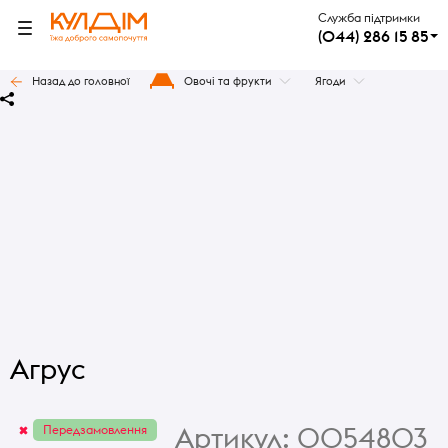
Служба підтримки
(044) 286 15 85
Назад до головної
Овочі та фрукти
Ягоди
Агрус
Артикул:
0054803
Передзамовлення