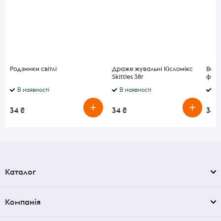
Родзинки світлі
Драже жувальні Кісломікс
Вафл
Skittles 38г
фрук
В наявності
В наявності
В 
34 ₴
34 ₴
34 ₴
Каталог
Компанія