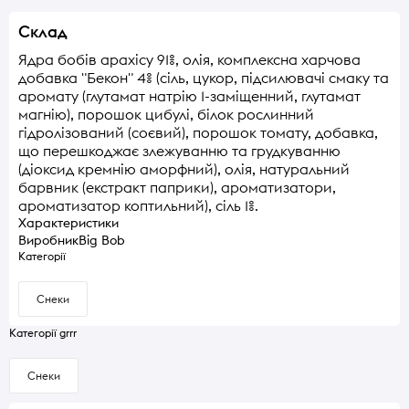
Склад
Ядра бобів арахісу 91%, олія, комплексна харчова
добавка "Бекон" 4% (сіль, цукор, підсилювачі смаку та
аромату (глутамат натрію 1-заміщенний, глутамат
магнію), порошок цибулі, білок рослинний
гідролізований (соєвий), порошок томату, добавка,
що перешкоджає злежуванню та грудкуванню
(діоксид кремнію аморфний), олія, натуральний
барвник (екстракт паприки), ароматизатори,
ароматизатор коптильний), сіль 1%.
Характеристики
Виробник
Big Bob
Категорії
Снеки
Категорії grrr
Снеки