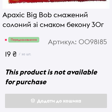
Арахіс Big Bob смажений
солоний зі смаком бекону 30г
Артикул:
0098185
Передзамовлення
19 ₴
/ за шт.
This product is not available
for purchase
Додати до кошика