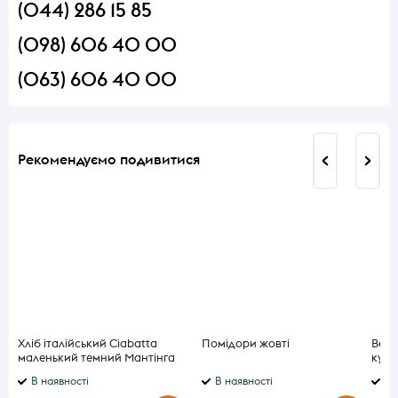
(044) 286 15 85
(098) 606 40 00
(063) 606 40 00
Рекомендуємо подивитися
Хліб італійський Ciabatta
Помідори жовті
Верм
маленький темний Мантінга
куря
90г
В наявності
В наявності
В 