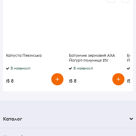
Капуста Пекінська
Батончик зерновий АХА
Бато
Йогурт-полуниця 25г
Йогу
В наявності
В наявності
В 
15 ₴
15 ₴
15 ₴
Каталог