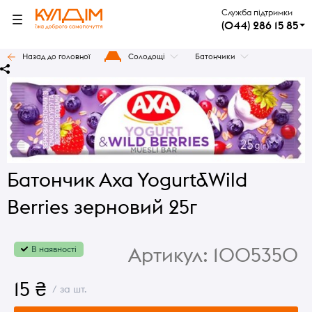
Служба підтримки
(044) 286 15 85
Назад до головної
Солодощі
Батончики
Батончик Axa Yogurt&Wild
Berries зерновий 25г
Артикул:
1005350
В наявності
15 ₴
/ за шт.