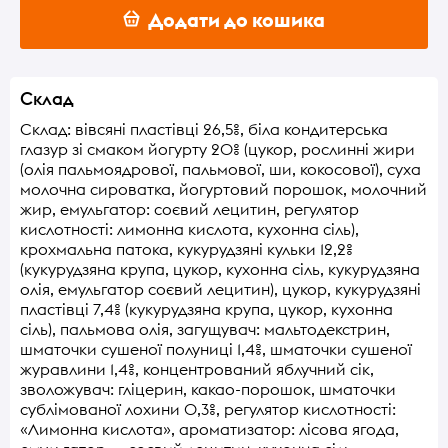
Додати до кошика
Склад
Склад: вівсяні пластівці 26,5%, біла кондитерська
глазур зі смаком йогурту 20% (цукор, рослинні жири
(олія пальмоядрової, пальмової, ши, кокосової), суха
молочна сироватка, йогуртовий порошок, молочний
жир, емульгатор: соєвий лецитин, регулятор
кислотності: лимонна кислота, кухонна сіль),
крохмальна патока, кукурудзяні кульки 12,2%
(кукурудзяна крупа, цукор, кухонна сіль, кукурудзяна
олія, емульгатор соєвий лецитин), цукор, кукурудзяні
пластівці 7,4% (кукурудзяна крупа, цукор, кухонна
сіль), пальмова олія, загущувач: мальтодекстрин,
шматочки сушеної полуниці 1,4%, шматочки сушеної
журавлини 1,4%, концентрований яблучний сік,
зволожувач: гліцерин, какао-порошок, шматочки
сублімованої лохини 0,3%, регулятор кислотності:
«Лимонна кислота», ароматизатор: лісова ягода,