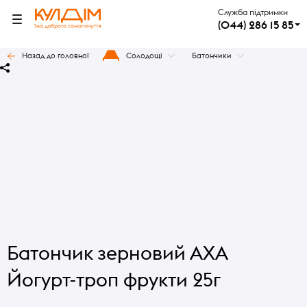
Служба підтримки
(044) 286 15 85
Назад до головної
Солодощі
Батончики
Батончик зерновий АХА
Йогурт-троп фрукти 25г