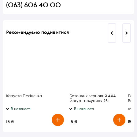
(063) 606 40 00
Рекомендуємо подивитися
Капуста Пекінська
Батончик зерновий АХА
Бато
Йогурт-полуниця 25г
Berr
В наявності
В наявності
В 
15 ₴
15 ₴
15 ₴