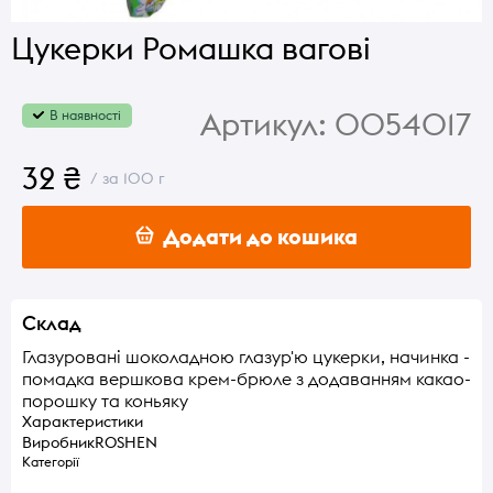
Цукерки Ромашка вагові
Артикул:
0054017
В наявності
32 ₴
/ за 100 г
Додати до кошика
Склад
Глазуровані шоколадною глазур'ю цукерки, начинка -
помадка вершкова крем-брюле з додаванням какао-
порошку та коньяку
Характеристики
Виробник
ROSHEN
Категорії