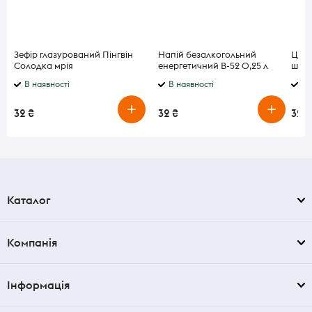
Зефір глазурований Пінгвін
Напій безалкогольний
Цуке
Солодка мрія
енергетичний B-52 0,25 л
шок
В наявності
В наявності
В 
32 ₴
32 ₴
32 ₴
Каталог
Компанія
Інформація