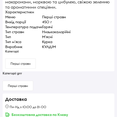
макаронами, морквою та цибулею, свіжою зеленню
та ароматними спеціями.
Характеристики
Меню
Перші страви
Вихід порції
450 г
Температура подачи
Гарячі
Тип страви
Низькокалорійні
Тип
М'ясні
Тип м'яса
Курка
Виробник
КУЛДІМ
Категорії
Перші страви
Категорії grrr
Перші страви
Доставка
Пн-Нд з 10:00 до 21-00
Безкоштовна доставка по Києву