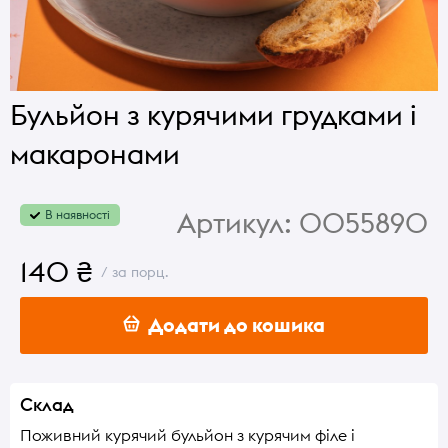
Бульйон з курячими грудками і
макаронами
Артикул:
0055890
В наявності
140 ₴
/ за порц.
Додати до кошика
Склад
Поживний курячий бульйон з курячим філе і