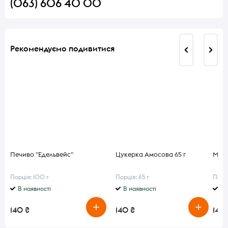
(063) 606 40 00
Рекомендуємо подивитися
Печиво "Едельвейс"
Цукерка Амосова 65 г
Мафф
Порція: 100 г
Порція: 65 г
Порці
В наявності
В наявності
В 
140 ₴
140 ₴
140