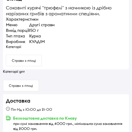
Соковиті курячі "трюфелі" з начинкою із дрібно
нарізаних грибів з ароматними спеціями.
Характеристики
Меню
Другі страви
Вихід порції
150 г
Тип птаха
Курка
Виробник
КУЛДІМ
Категорії
Страви з птиці
Категорії grrr
Страви з птиці
Доставка
Пн-Нд з 10:00 до 21-00
Безкоштовна доставка по Києву
при сумі замовлення від 4000 грн., мінімальна сума замовлення
від 2000 грн.