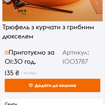
Трюфель з курчати з грибним
дюкселем
Приготуємо за
Артикул:
01:30 год.
1003787
135 ₴
/ за порц.
Додати до кошика
Склад