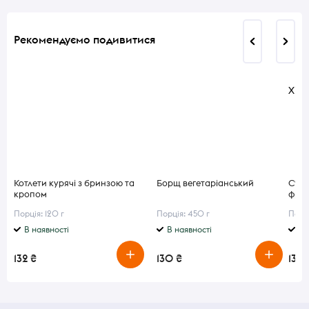
Рекомендуємо подивитися
Хіт 
Котлети курячі з бринзою та
Борщ вегетаріанський
Суп 
кропом
фри
Порція: 120 г
Порція: 450 г
Порці
В наявності
В наявності
В 
132 ₴
130 ₴
130 