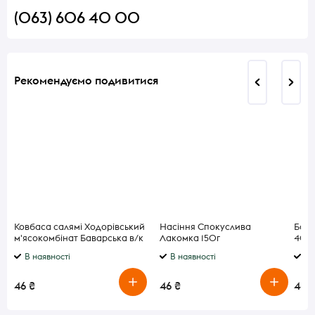
(063) 606 40 00
Рекомендуємо подивитися
Ковбаса салямі Ходорівський
Насіння Спокуслива
Бато
м'ясокомбінат Баварська в/к
Лакомка 150г
40г
в/г
В наявності
В наявності
В 
46 ₴
46 ₴
46 ₴