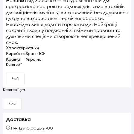
Новинка від Space Ice — натуральний чай для
прекрасного настрою впродовж дня, сила вітамінів
для зміцнення імунітету, виготовлений без додавання
цукру та використання термічної обробки.
Необхідно лише додати гарячої води. Найкращі
соковиті плоди у поєднанні зі свіжими травами та
духмяними спеціями створюють неперевершений
смак.
Характеристики
Виробник
Space ICE
Країна
Україна
Категорії
Чай
Категорії grrr
Чай
Доставка
Пн-Нд з 10:00 до 21-00