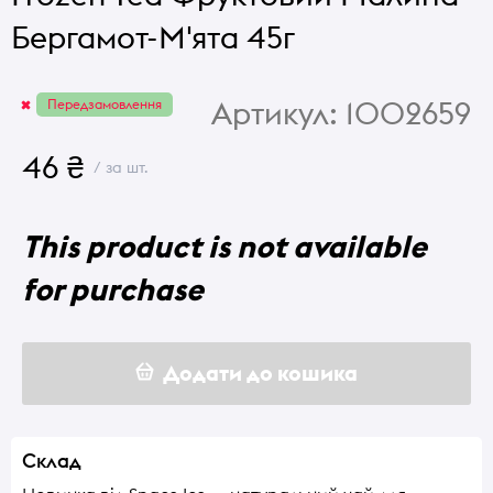
Бергамот-М'ята 45г
Артикул:
1002659
Передзамовлення
46 ₴
/ за шт.
This product is not available
for purchase
Додати до кошика
Склад