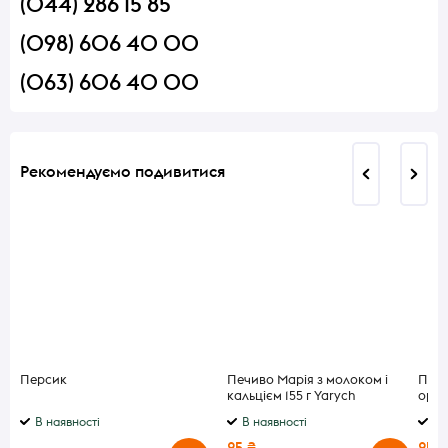
(044) 286 15 85
(098) 606 40 00
(063) 606 40 00
Рекомендуємо подивитися
Персик
Печиво Марія з молоком і
Печи
кальцієм 155 г Yarych
ориг
В наявності
В наявності
В 
25 ₴
25 ₴