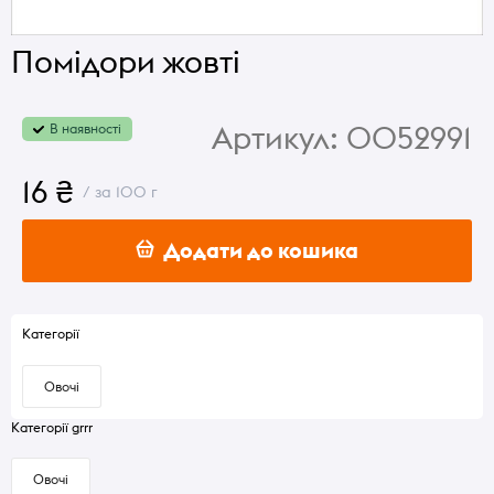
Помідори жовті
Артикул:
0052991
В наявності
16 ₴
/ за 100 г
Додати до кошика
Категорії
Овочі
Категорії grrr
Овочі