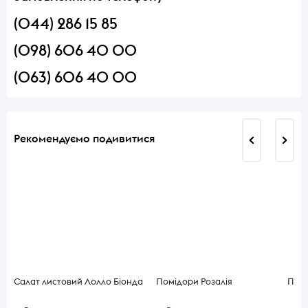
(044) 286 15 85
(098) 606 40 00
(063) 606 40 00
Рекомендуємо подивитися
Салат листовий Лолло Біонда
Помідори Розалія
Пере