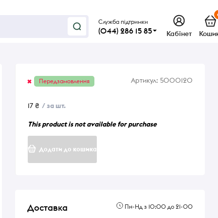
Служба підтримки
(044) 286 15 85
Кабінет
Коши
Артикул:
5000120
Передзамовлення
17 ₴
/ за шт.
This product is not available for purchase
Додати до кошика
Доставка
Пн-Нд з 10:00 до 21-00