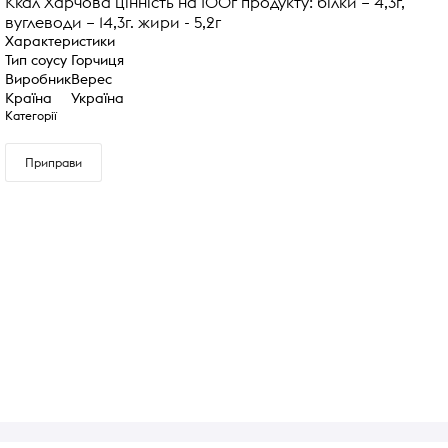
Ккал Харчова цінність на 100г продукту: білки – 4,3г,
вуглеводи – 14,3г. жири - 5,2г
Характеристики
Тип соусу
Горчиця
Виробник
Верес
Країна
Україна
Категорії
Приправи