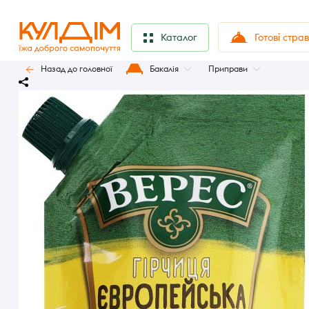
Готові стра
Каталог
Назад до головної
Бакалія
Приправи