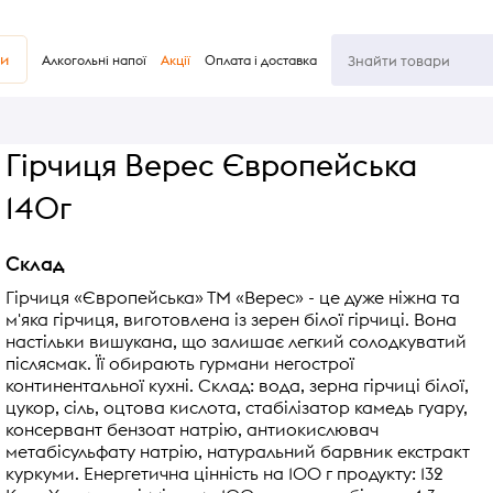
ви
Алкогольні напої
Акції
Оплата і доставка
Гірчиця Верес Європейська
140г
Склад
Гірчиця «Європейська» ТМ «Верес» - це дуже ніжна та
м'яка гірчиця, виготовлена із зерен білої гірчиці. Вона
настільки вишукана, що залишає легкий солодкуватий
післясмак. Її обирають гурмани негострої
континентальної кухні. Склад: вода, зерна гірчиці білої,
цукор, сіль, оцтова кислота, стабілізатор камедь гуару,
консервант бензоат натрію, антиокислювач
метабісульфату натрію, натуральний барвник екстракт
куркуми. Енергетична цінність на 100 г продукту: 132