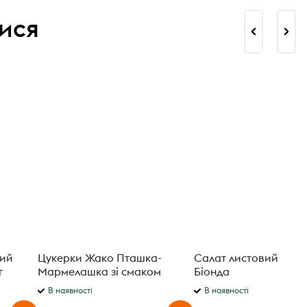
ися
ний
Цукерки Жако Пташка-
Салат листовий Лол
г
Мармелашка зі смаком
Біонда
лимона
В наявності
В наявності